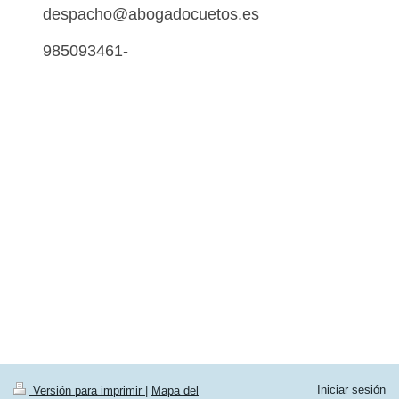
despacho@abogadocuetos.es
985093461-
Iniciar sesión
Versión para imprimir
|
Mapa del